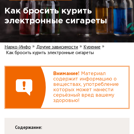
Как бросить курить
электронные сигареты
Нарко-Инфо
Другие зависимости
Курение
»
»
»
Как бросить курить электронные сигареты
Внимание!
Материал
содержит информацию о
веществах, употребление
которых может нанести
серьёзный вред вашему
здоровью!
Содержание: