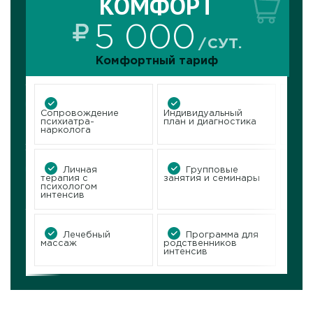
КОМФОРТ
КОМФОРТ
5 000
150 000
МЕС.
СУТ.
Комфортный тариф
Комфортный тариф
-2
омнате
Сопровождение
Индивидуальный
Индивидуальный
Сопровождение
челов
психиатра-
план и диагностика
план и диагностика
психиатра-
нарколога
нарколога
ан
Личная
Групповые
Групповые
Личная
досуг
терапия с
занятия и семинары
занятия и семинары
терапия с
досу
психологом
психологом
интенсив
интенсив
Программа для
Лечебный
Программа для
Лечебный
массаж
родственников
родственников
массаж
интенсив
интенсив