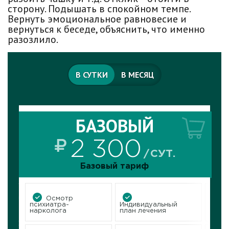
сторону. Подышать в спокойном темпе.
Вернуть эмоциональное равновесие и
вернуться к беседе, объяснить, что именно
разозлило.
В СУТКИ
В МЕСЯЦ
услугу
заказ
БАЗОВЫЙ
БАЗОВЫЙ
2 300
70 000
МЕС.
СУТ.
Базовый тариф
Базовый тариф
4-
Осмотр
Осмотр
 палате
психиатра-
Индивидуальный
Индивидуальный
психиатра-
6 чел
нарколога
план лечения
план лечения
нарколога