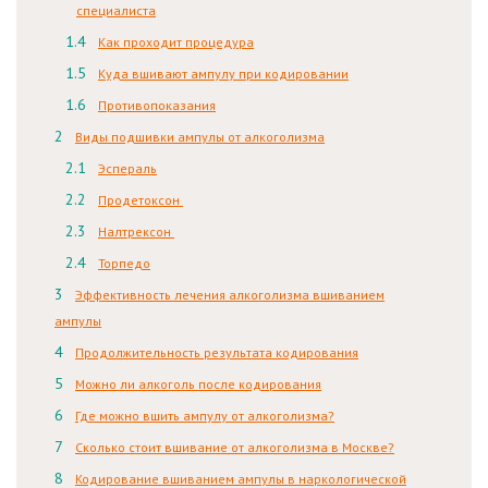
специалиста
Как проходит процедура
Куда вшивают ампулу при кодировании
Противопоказания
Виды подшивки ампулы от алкоголизма
Эспераль
Продетоксон
Налтрексон
Торпедо
Эффективность лечения алкоголизма вшиванием
ампулы
Продолжительность результата кодирования
Можно ли алкоголь после кодирования
Где можно вшить ампулу от алкоголизма?
Сколько стоит вшивание от алкоголизма в Москве?
Кодирование вшиванием ампулы в наркологической