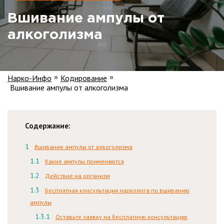
Вшивание ампулы от
алкоголизма
Нарко-Инфо
Кодирование
»
»
Вшивание ампулы от алкоголизма
Содержание:
Вшивание ампулы от алкоголизма
Какие ампулы применяются
Действие на организм
Бесплатная консультация нарколога по вшиванию
ампулы
Оставьте заявку на бесплатную консультацию