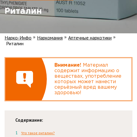
Риталин
Нарко-Инфо
Наркомания
Аптечные наркотики
»
»
»
Риталин
Внимание!
Материал
содержит информацию о
веществах, употребление
которых может нанести
серьёзный вред вашему
здоровью!
Содержание:
Что такое риталин?