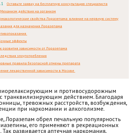
Оставьте заявку на бесплатную консультацию специалиста
Механизм действия на организм
макологические свойства Лоразепама: влияние на нервную систему
азания для назначения Лоразепама
отивопоказания
бочные эффекты
к развития зависимости от Лоразепама
ледствия злоупотребления
новные правила безопасной отмены препарата
ение лекарственной зависимости в Москве
, миорелаксирующим и противосудорожным
у с транквилизирующим действием. Благодаря
сонницы, тревожных расстройств, возбуждения,
ненции при наркомании и алкоголизме.
, Лоразепам обрел печальную популярность
диазепины, его применяют в рекреационных
я. Так развивается аптечная наркомания,