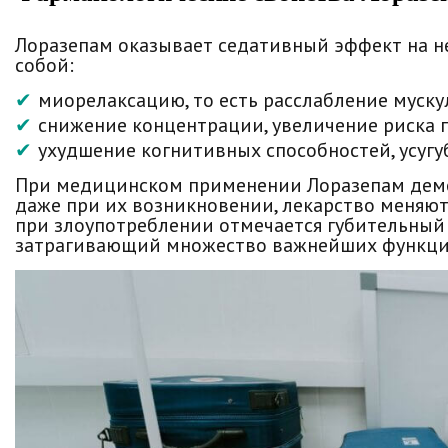
Лоразепам оказывает седативный эффект на н
собой:
миорелаксацию, то есть расслабление муску
снижение концентрации, увеличение риска 
ухудшение когнитивных способностей, усуг
При медицинском применении Лоразепам демо
даже при их возникновении, лекарство меняю
при злоупотреблении отмечается губительный
затрагивающий множество важнейших функци