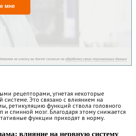
е мне
Нажимая на кнопку, вы даете согласие на
обработку своих персональных данных
ыми рецепторами, угнетая некоторые
 системе. Это связано с влиянием на
ы, ретикуляцию функций ствола головного
мп и спинной мозг. Благодаря этому снижается
етативные функции приходят в норму.
ама: влияние на нервную систему