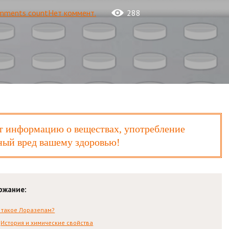
Нет коммент.
288
 информацию о веществах, употребление
ный вред вашему здоровью!
ржание:
 такое Лоразепам?
История и химические свойства