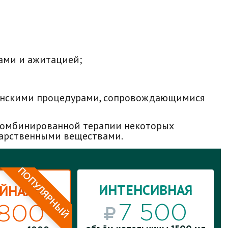
ами и ажитацией;
инскими процедурами, сопровождающимися
 комбинированной терапии некоторых
карственными веществами.
ПОПУЛЯРНЫЙ
ИНТЕНСИВНАЯ
ИНТЕНСИВНАЯ
ЙНАЯ
ЙНАЯ
7 500
 800