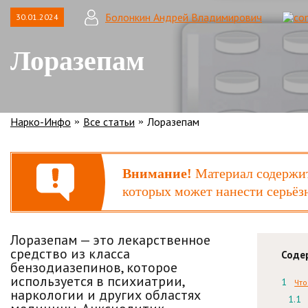
Болонкин Андрей Владимирович
30.01.2024
Лоразепам
Нарко-Инфо
Все статьи
Лоразепам
»
»
Внимание!
Материал содержит
которых может нанести серьёз
Лоразепам — это лекарственное
средство из класса
Соде
бензодиазепинов, которое
используется в психиатрии,
Что
наркологии и других областях