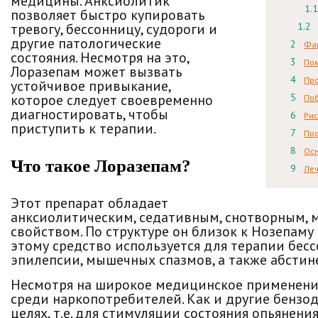
медицины. Анксиолитик
позволяет быстро купировать
тревогу, бессонницу, судороги и
другие патологические
Фар
состояния. Несмотря на это,
Пок
Лоразепам может вызвать
Пр
устойчивое привыкание,
которое следует своевременно
По
диагностировать, чтобы
Рис
приступить к терапии.
Пос
Ос
Что такое Лоразепам?
Леч
Этот препарат обладает
анксиолитическим, седативным, снотворным
свойством. По структуре он близок к Нозепам
этому средство используется для терапии бес
эпилепсии, мышечных спазмов, а также абсти
Несмотря на широкое медицинское применение
среди наркопотребителей. Как и другие бензо
целях, т.е. для стимуляции состояния опьянени