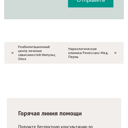
Реабилитационный
Наркологическая
центр лечения
клиника Ренессанс-Мед,
«
»
зависимостей Импульс,
Пермь
Омск
Горячая линия помощи
Получите бесплатную консультацию по