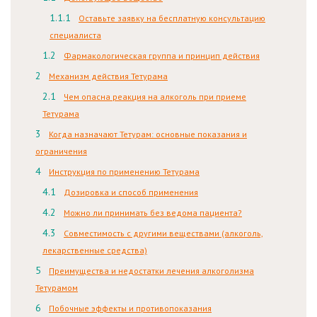
Оставьте заявку на бесплатную консультацию
специалиста
Фармакологическая группа и принцип действия
Механизм действия Тетурама
Чем опасна реакция на алкоголь при приеме
Тетурама
Когда назначают Тетурам: основные показания и
ограничения
Инструкция по применению Тетурама
Дозировка и способ применения
Можно ли принимать без ведома пациента?
Совместимость с другими веществами (алкоголь,
лекарственные средства)
Преимущества и недостатки лечения алкоголизма
Тетурамом
Побочные эффекты и противопоказания