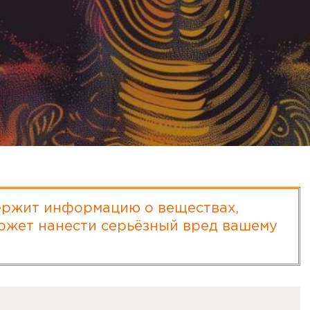
ржит информацию о веществах,
ожет нанести серьёзный вред вашему