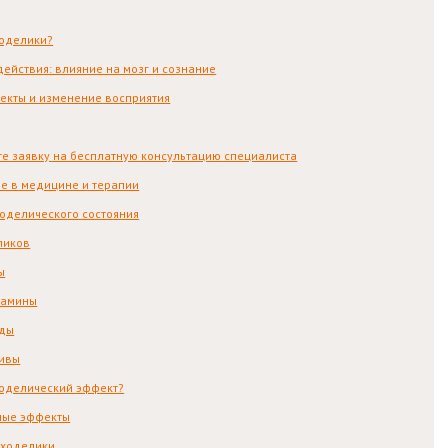
ходелики?
ействия: влияние на мозг и сознание
екты и изменение восприятия
те заявку на бесплатную консультацию специалиста
е в медицине и терапии
оделического состояния
ликов
ы
ламины
иды
ивы
ходелический эффект?
ные эффекты
иходелики