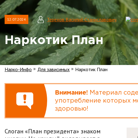
Терехов Василий Станиславович
12.07.2024
Наркотик План
Нарко-Инфо
Для зависимых
Наркотик План
»
»
Внимание!
Материал соде
употребление которых м
здоровью!
Слоган «План президента» знаком