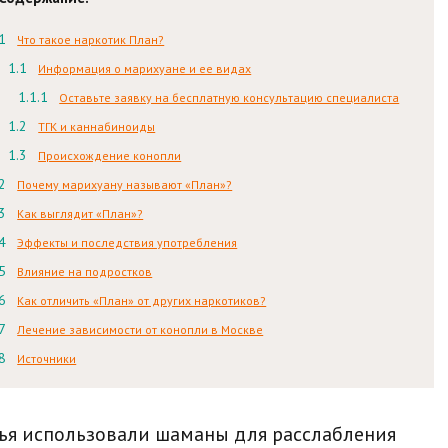
Что такое наркотик План?
Информация о марихуане и ее видах
Оставьте заявку на бесплатную консультацию специалиста
ТГК и каннабиноиды
Происхождение конопли
Почему марихуану называют «План»?
Как выглядит «План»?
Эффекты и последствия употребления
Влияние на подростков
Как отличить «План» от других наркотиков?
Лечение зависимости от конопли в Москве
Источники
тья использовали шаманы для расслабления