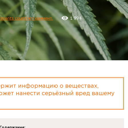
Нет коммент.
1 994
ржит информацию о веществах,
ожет нанести серьёзный вред вашему
Содержание: