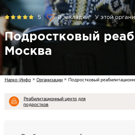
5
В закладки
У этой органи
Подростковый реаб
Москва
Нарко-Инфо
Организации
Подростковый реабилитационн
»
»
Реабилитационный центр для
подростков