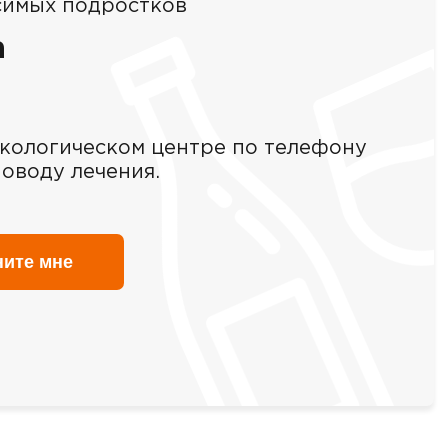
симых подростков
а
кологическом центре по телефону
оводу лечения.
ните мне