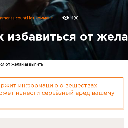
Нет коммент.
490
ак избавиться от жел
ься от желания выпить
ржит информацию о веществах,
ожет нанести серьёзный вред вашему