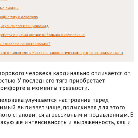
ые эмоции
ющие тягу к алкоголю
исульфирам или цианамид
действующие на организм больного комплексно
 к алкоголю самостоятельно?
сти от алкоголя в Москве в наркологическом центре: основные этапы
дорового человека кардинально отличается от
остью. У последнего тяга приобретает
скомфорте в моменты трезвости.
человека улучшается настроение перед
имый выпивает чаще, подыскивая для этого
ного становится агрессивным и подавленным. В
акую же интенсивность и выраженность, как и