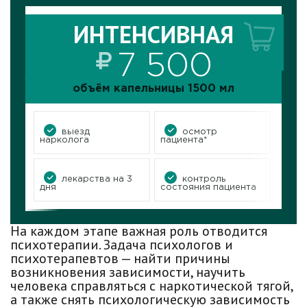
услугу
заказ
ИНТЕНСИВНАЯ
ИНТЕНСИВНАЯ
объём капельницы 1500 мл
7 500
объём капельницы 1500 мл
ия
осмотр
выезд
колога
пациента*
нарколога
выезд
осмотр
нарколога
пациента*
нарк
контроль
лекарства на 3
состояния пациента
дня
лекарства на 3
контроль
дня
состояния пациента
На каждом этапе важная роль отводится
психотерапии. Задача психологов и
психотерапевтов — найти причины
возникновения зависимости, научить
человека справляться с наркотической тягой,
а также снять психологическую зависимость