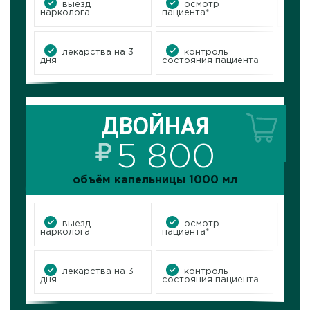
выезд
осмотр
нарколога
пациента*
нарк
контроль
лекарства на 3
состояния пациента
дня
лекарства на 3
контроль
дня
состояния пациента
услугу
заказ
ДВОЙНАЯ
ДВОЙНАЯ
объём капельницы 1000 мл
5 800
объём капельницы 1000 мл
ия
осмотр
выезд
колога
пациента*
нарколога
выезд
осмотр
нарколога
пациента*
нарк
контроль
лекарства на 3
состояния пациента
дня
лекарства на 3
контроль
дня
состояния пациента