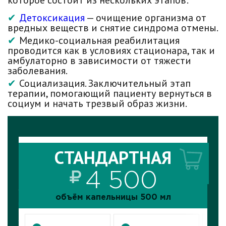
которое состоит из нескольких этапов:
Детоксикация
— очищение организма от
вредных веществ и снятие синдрома отмены.
Медико-социальная реабилитация
проводится как в условиях стационара, так и
амбулаторно в зависимости от тяжести
заболевания.
Социализация. Заключительный этап
терапии, помогающий пациенту вернуться в
социум и начать трезвый образ жизни.
услугу
заказ
СТАНДАРТНАЯ
СТАНДАРТНАЯ
объём капельницы 500 мл
4 500
объём капельницы 500 мл
ия
осмотр
выезд
колога
пациента*
нарколога