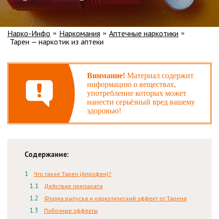
Нарко-Инфо
Наркомания
Аптечные наркотики
»
»
»
Тарен — наркотик из аптеки
Внимание!
Материал содержит
информацию о веществах,
употребление которых может
нанести серьёзный вред вашему
здоровью!
Содержание:
Что такое Тарен (Апрофен)?
Действие препарата
Форма выпуска и наркотический эффект от Тарена
Побочные эффекты